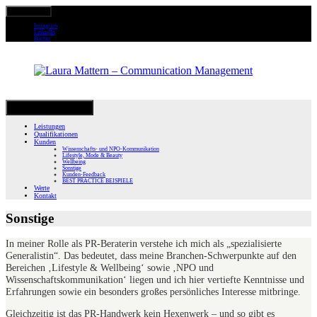
Primary Menu
Instagram
LinkedIn
Bücher
Skip
Secondary Menu
to
Leistungen
content
Qualifikationen
Kunden
Wissenschafts- und NPO-Kommunikation
Lifestyle, Mode & Beauty
Wellbeing
Sonstige
Kunden-Feedback
BEST PRACTICE BEISPIELE
Werte
Kontakt
Sonstige
In meiner Rolle als PR-Beraterin verstehe ich mich als „spezialisierte
Generalistin“. Das bedeutet, dass meine Branchen-Schwerpunkte auf den
Bereichen ‚Lifestyle & Wellbeing‘ sowie ‚NPO und
Wissenschaftskommunikation‘ liegen und ich hier vertiefte Kenntnisse und
Erfahrungen sowie ein besonders großes persönliches Interesse mitbringe.
Gleichzeitig ist das PR-Handwerk kein Hexenwerk – und so gibt es