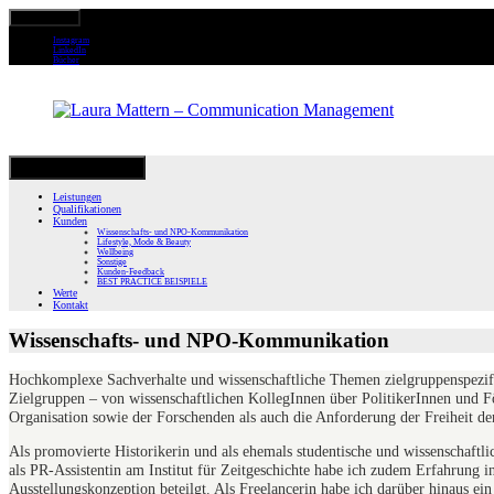
Primary Menu
Instagram
LinkedIn
Bücher
Skip
Secondary Menu
to
Leistungen
content
Qualifikationen
Kunden
Wissenschafts- und NPO-Kommunikation
Lifestyle, Mode & Beauty
Wellbeing
Sonstige
Kunden-Feedback
BEST PRACTICE BEISPIELE
Werte
Kontakt
Wissenschafts- und NPO-Kommunikation
Hochkomplexe Sachverhalte und wissenschaftliche Themen zielgruppenspezifi
Zielgruppen – von wissenschaftlichen KollegInnen über PolitikerInnen und Fö
Organisation sowie der Forschenden als auch die Anforderung der Freiheit de
Als promovierte Historikerin und als ehemals studentische und wissenschaft
als PR-Assistentin am Institut für Zeitgeschichte habe ich zudem Erfahrung in
Ausstellungskonzeption beteilgt. Als Freelancerin habe ich darüber hinaus ein