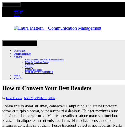
Primary Menu
Instagram
LinkedIn
Bücher
Skip
Secondary Menu
to
Leistungen
content
Qualifikationen
Kunden
Wissenschafts- und NPO-Kommunikation
Lifestyle, Mode & Beauty
Wellbeing
Sonstige
Kunden-Feedback
BEST PRACTICE BEISPIELE
Werte
Kontakt
How to Convert Your Best Readers
by
Laura Mattern
|
März 25, 2016
Juli 2, 2025
Lorem ipsum dolor sit amet, consectetur adipiscing elit. Fusce tincidunt
tortor et turpis placerat, vitae auctor nisi dapibus. Ut eget maximus nunc,
tincidunt ullamcorper urna. Mauris convallis tristique mauris a tincidunt.
Praesent in aliquet enim, ut euismod lacus. Nam vitae lacus eu dolor
maximus convallis in ut diam. Fusce tincidunt ut lectus nec lobortis. Nulla