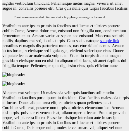
sagittis vestibulum tincidunt. Pellentesque metus magna, viverra sit amet
augue in, convallis posuere elit. Cras quis nulla quis turpis faucibus facilisis.
Travel makes one modest. You see what a tiny place you occupy in the world.
Vestibulum ante ipsum primis in faucibus orci luctus et ultrices posuere
cubilia Curae; Aenean dolor erat, euismod non fringilla non, condimentum
fermentum enim. Aenean varius ac sapien nec euismod. Maecenas sed nisl
mollis, dapibus erat sed, iaculis turpis. Cum sociis natoque
sample link
penatibus et magnis dis parturient montes, nascetur ridiculus mus. Aenean
lectus lorem, scelerisque sed ligula eget, eleifend scelerisque risus. Donec
vulputate lectus ac malesuada vulputate. Etiam in turpis sit amet magna
gravida scelerisque non eu nisi. In aliquam nibh lacus, sit amet dapibus dui
fringilla tempor. Pellentesque quis dignissim risus, quis efficitur nunc.
Aliquam erat volutpat. Ut malesuada velit quis faucibus sollicitudin.
Vestibulum faucibus porta ipsum in tincidunt. Cras facilisis malesuada turpis
ut luctus. Donec aliquet urna elit, eu ultrices quam pellentesque at.
Curabitur velit erat, posuere non turpis a, ultrices elementum leo. Aenean
nisi turpis, pulvinar et venenatis at, ullamcorper at lectus. Proin ut gravida
neque, vel pharetra libero. Phasellus tristique interdum ante in suscipit.
Vestibulum ante ipsum primis in faucibus orci luctus et ultrices posuere
cubilia Curae; Duis neque nulla, molestie vel ornare vel, aliquet vel nunc.