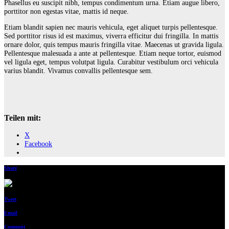
Phasellus eu suscipit nibh, tempus condimentum urna. Etiam augue libero,
porttitor non egestas vitae, mattis id neque.
Etiam blandit sapien nec mauris vehicula, eget aliquet turpis pellentesque.
Sed porttitor risus id est maximus, viverra efficitur dui fringilla. In mattis
ornare dolor, quis tempus mauris fringilla vitae. Maecenas ut gravida ligula.
Pellentesque malesuada a ante at pellentesque. Etiam neque tortor, euismod
vel ligula eget, tempus volutpat ligula. Curabitur vestibulum orci vehicula
varius blandit. Vivamus convallis pellentesque sem.
Teilen mit:
X
Facebook
Share
Pin
Tweet
Email
Comment